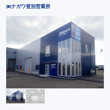
㈱ナガワ登別営業所